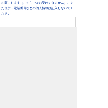
お願いします（こちらではお受けできません）。ま
た住所・電話番号などの個人情報は記入しないでく
ださい
スマートフォン
パソコン
プライバシーポリシー
リンクについて
著作権に
ついて
免責事項
サイトの使い方
サイトの考え
方
鳥取県 日野町役場
〒689-4503 鳥取県
日野郡日野町根雨101番地
TEL/
0859-72-0331
FAX/0859-72-1484