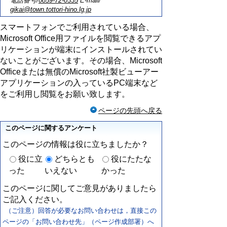
電話番号/
0859-72-0335
E-mail/
gikai@town.tottori-hino.lg.jp
スマートフォンでご利用されている場合、
Microsoft Office用ファイルを閲覧できるアプ
リケーションが端末にインストールされてい
ないことがございます。その場合、Microsoft
Officeまたは無償のMicrosoft社製ビューアー
アプリケーションの入っているPC端末など
をご利用し閲覧をお願い致します。
ページの先頭へ戻る
このページに関するアンケート
このページの情報は役に立ちましたか？
役に立
どちらとも
役にたたな
った
いえない
かった
このページに関してご意見がありましたら
ご記入ください。
（ご注意）回答が必要なお問い合わせは，直接この
ページの「お問い合わせ先」（ページ作成部署）へ