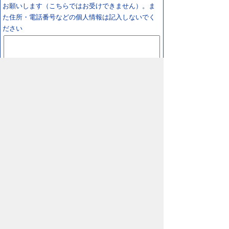
お願いします（こちらではお受けできません）。ま
た住所・電話番号などの個人情報は記入しないでく
ださい
スマートフォン
パソコン
プライバシーポリシー
リンクについて
著作権に
ついて
免責事項
サイトの使い方
サイトの考え
方
鳥取県 日野町役場
〒689-4503 鳥取県
日野郡日野町根雨101番地
TEL/
0859-72-0331
FAX/0859-72-1484