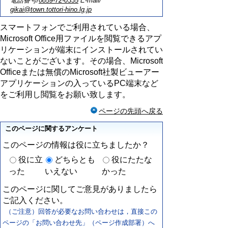
電話番号/
0859-72-0335
E-mail/
gikai@town.tottori-hino.lg.jp
スマートフォンでご利用されている場合、
Microsoft Office用ファイルを閲覧できるアプ
リケーションが端末にインストールされてい
ないことがございます。その場合、Microsoft
Officeまたは無償のMicrosoft社製ビューアー
アプリケーションの入っているPC端末など
をご利用し閲覧をお願い致します。
ページの先頭へ戻る
このページに関するアンケート
このページの情報は役に立ちましたか？
役に立
どちらとも
役にたたな
った
いえない
かった
このページに関してご意見がありましたら
ご記入ください。
（ご注意）回答が必要なお問い合わせは，直接この
ページの「お問い合わせ先」（ページ作成部署）へ