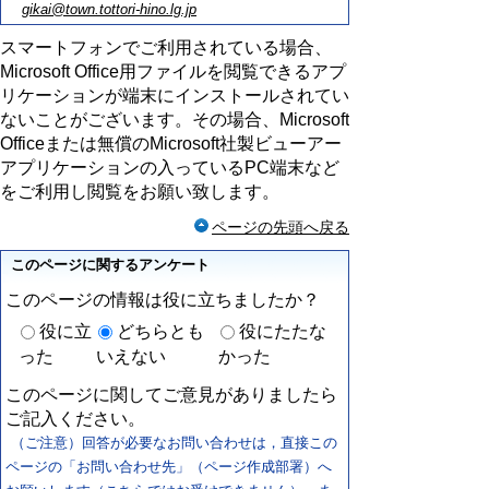
gikai@town.tottori-hino.lg.jp
スマートフォンでご利用されている場合、
Microsoft Office用ファイルを閲覧できるアプ
リケーションが端末にインストールされてい
ないことがございます。その場合、Microsoft
Officeまたは無償のMicrosoft社製ビューアー
アプリケーションの入っているPC端末など
をご利用し閲覧をお願い致します。
ページの先頭へ戻る
このページに関するアンケート
このページの情報は役に立ちましたか？
役に立
どちらとも
役にたたな
った
いえない
かった
このページに関してご意見がありましたら
ご記入ください。
（ご注意）回答が必要なお問い合わせは，直接この
ページの「お問い合わせ先」（ページ作成部署）へ