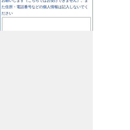
お願いします（こちらではお受けできません）。ま
た住所・電話番号などの個人情報は記入しないでく
ださい
スマートフォン
パソコン
プライバシーポリシー
リンクについて
著作権に
ついて
免責事項
サイトの使い方
サイトの考え
方
鳥取県 日野町役場
〒689-4503 鳥取県
日野郡日野町根雨101番地
TEL/
0859-72-0331
FAX/0859-72-1484