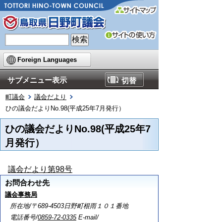
Foreign Languages
サブメニュー表示
切替
町議会
議会だより
ひの議会だよりNo.98(平成25年7月発行）
ひの議会だよりNo.98(平成25年7
月発行）
議会だより第98号
お問合わせ先
議会事務局
所在地/〒689-4503日野町根雨１０１番地
電話番号/
0859-72-0335
E-mail/