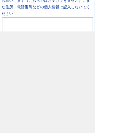
お願いします（こちらではお受けできません）。ま
た住所・電話番号などの個人情報は記入しないでく
ださい
スマートフォン
パソコン
プライバシーポリシー
リンクについて
著作権に
ついて
免責事項
サイトの使い方
サイトの考え
方
鳥取県 日野町役場
〒689-4503 鳥取県
日野郡日野町根雨101番地
TEL/
0859-72-0331
FAX/0859-72-1484