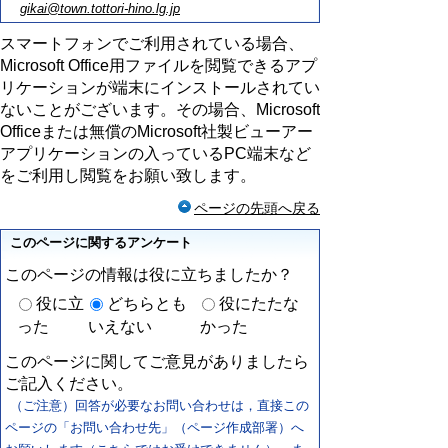
gikai@town.tottori-hino.lg.jp
スマートフォンでご利用されている場合、
Microsoft Office用ファイルを閲覧できるアプ
リケーションが端末にインストールされてい
ないことがございます。その場合、Microsoft
Officeまたは無償のMicrosoft社製ビューアー
アプリケーションの入っているPC端末など
をご利用し閲覧をお願い致します。
ページの先頭へ戻る
このページに関するアンケート
このページの情報は役に立ちましたか？
役に立
どちらとも
役にたたな
った
いえない
かった
このページに関してご意見がありましたら
ご記入ください。
（ご注意）回答が必要なお問い合わせは，直接この
ページの「お問い合わせ先」（ページ作成部署）へ