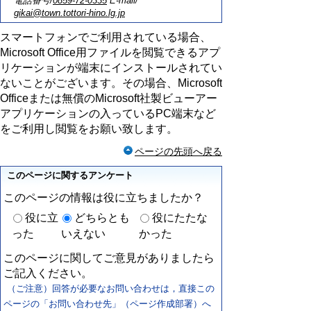
電話番号/
0859-72-0335
E-mail/
gikai@town.tottori-hino.lg.jp
スマートフォンでご利用されている場合、
Microsoft Office用ファイルを閲覧できるアプ
リケーションが端末にインストールされてい
ないことがございます。その場合、Microsoft
Officeまたは無償のMicrosoft社製ビューアー
アプリケーションの入っているPC端末など
をご利用し閲覧をお願い致します。
ページの先頭へ戻る
このページに関するアンケート
このページの情報は役に立ちましたか？
役に立
どちらとも
役にたたな
った
いえない
かった
このページに関してご意見がありましたら
ご記入ください。
（ご注意）回答が必要なお問い合わせは，直接この
ページの「お問い合わせ先」（ページ作成部署）へ