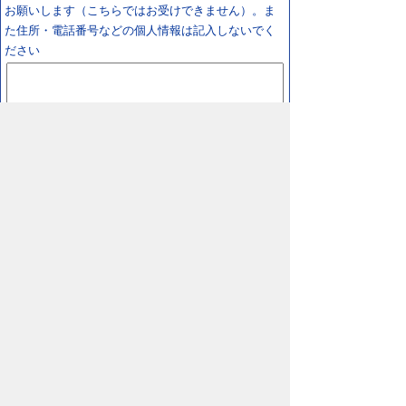
お願いします（こちらではお受けできません）。ま
た住所・電話番号などの個人情報は記入しないでく
ださい
スマートフォン
パソコン
プライバシーポリシー
リンクについて
著作権に
ついて
免責事項
サイトの使い方
サイトの考え
方
鳥取県 日野町役場
〒689-4503 鳥取県
日野郡日野町根雨101番地
TEL/
0859-72-0331
FAX/0859-72-1484