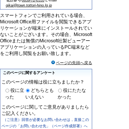
電話番号/
0859-72-0335
E-mail/
gikai@town.tottori-hino.lg.jp
スマートフォンでご利用されている場合、
Microsoft Office用ファイルを閲覧できるアプ
リケーションが端末にインストールされてい
ないことがございます。その場合、Microsoft
Officeまたは無償のMicrosoft社製ビューアー
アプリケーションの入っているPC端末など
をご利用し閲覧をお願い致します。
ページの先頭へ戻る
このページに関するアンケート
このページの情報は役に立ちましたか？
役に立
どちらとも
役にたたな
った
いえない
かった
このページに関してご意見がありましたら
ご記入ください。
（ご注意）回答が必要なお問い合わせは，直接この
ページの「お問い合わせ先」（ページ作成部署）へ