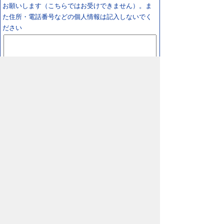
お願いします（こちらではお受けできません）。ま
た住所・電話番号などの個人情報は記入しないでく
ださい
スマートフォン
パソコン
プライバシーポリシー
リンクについて
著作権に
ついて
免責事項
サイトの使い方
サイトの考え
方
鳥取県 日野町役場
〒689-4503 鳥取県
日野郡日野町根雨101番地
TEL/
0859-72-0331
FAX/0859-72-1484