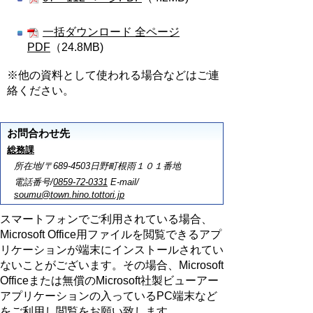
一括ダウンロード 全ページ
PDF
（24.8MB)
※他の資料として使われる場合などはご連
絡ください。
お問合わせ先
総務課
所在地/〒689-4503日野町根雨１０１番地
電話番号/
0859-72-0331
E-mail/
soumu@town.hino.tottori.jp
スマートフォンでご利用されている場合、
Microsoft Office用ファイルを閲覧できるアプ
リケーションが端末にインストールされてい
ないことがございます。その場合、Microsoft
Officeまたは無償のMicrosoft社製ビューアー
アプリケーションの入っているPC端末など
をご利用し閲覧をお願い致します。