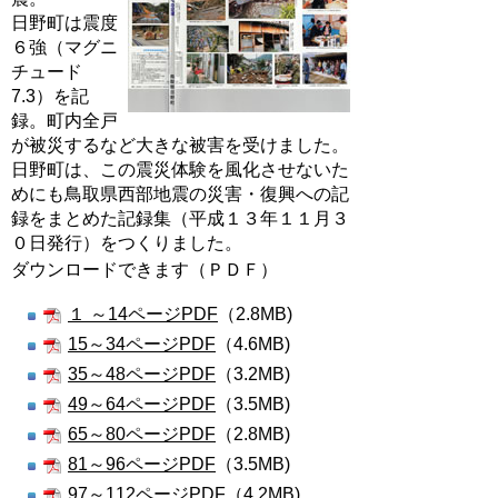
日野町は震度
６強（マグニ
チュード
7.3）を記
録。町内全戸
が被災するなど大きな被害を受けました。
日野町は、この震災体験を風化させないた
めにも鳥取県西部地震の災害・復興への記
録をまとめた記録集（平成１３年１１月３
０日発行）をつくりました。
ダウンロードできます（ＰＤＦ）
１ ～14ページPDF
（2.8MB)
15～34ページPDF
（4.6MB)
35～48ページPDF
（3.2MB)
49～64ページPDF
（3.5MB)
65～80ページPDF
（2.8MB)
81～96ページPDF
（3.5MB)
97～112ページPDF
（4.2MB)