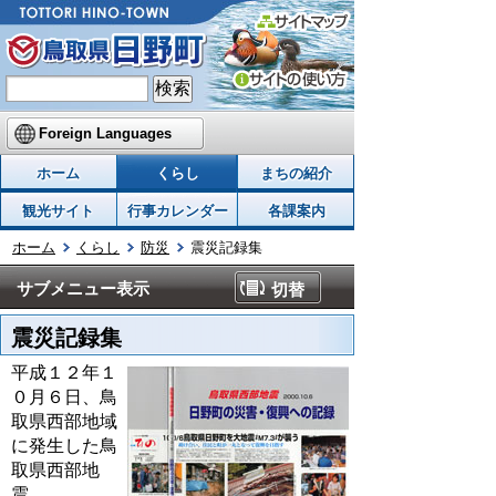
Foreign Languages
ホーム
くらし
まちの紹介
観光サイト
行事カレンダー
各課案内
ホーム
くらし
防災
震災記録集
サブメニュー表示
切替
震災記録集
平成１２年１
０月６日、鳥
取県西部地域
に発生した鳥
取県西部地
震。