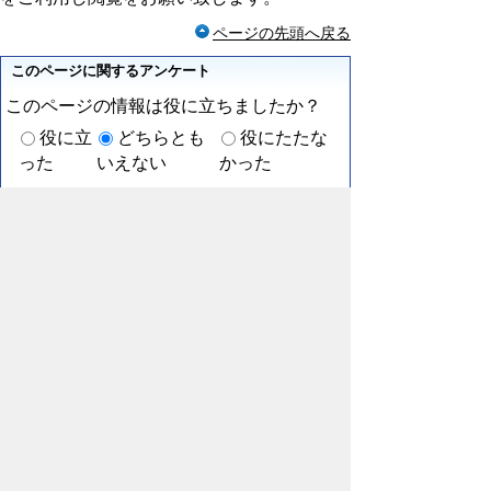
ページの先頭へ戻る
このページに関するアンケート
このページの情報は役に立ちましたか？
役に立
どちらとも
役にたたな
った
いえない
かった
このページに関してご意見がありましたら
ご記入ください。
（ご注意）回答が必要なお問い合わせは，直接この
ページの「お問い合わせ先」（ページ作成部署）へ
お願いします（こちらではお受けできません）。ま
た住所・電話番号などの個人情報は記入しないでく
ださい