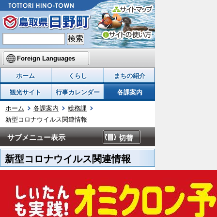
Foreign Languages
ホーム
くらし
まちの紹介
観光サイト
行事カレンダー
各課案内
ホーム
各課案内
総務課
新型コロナウイルス関連情報
サブメニュー表示
切替
新型コロナウイルス関連情報