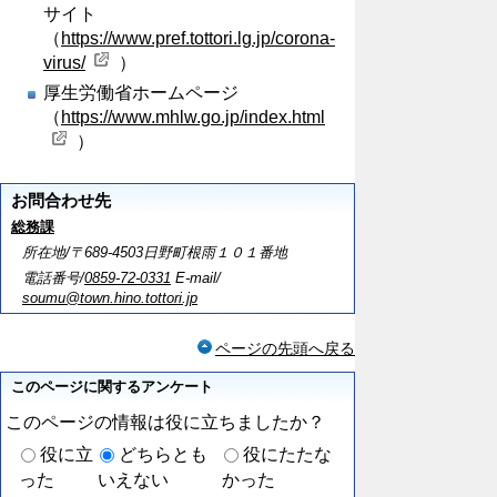
サイト
（
https://www.pref.tottori.lg.jp/corona-
virus/
）
厚生労働省ホームページ
（
https://www.mhlw.go.jp/index.html
）
お問合わせ先
総務課
所在地/〒689-4503日野町根雨１０１番地
電話番号/
0859-72-0331
E-mail/
soumu@town.hino.tottori.jp
ページの先頭へ戻る
このページに関するアンケート
このページの情報は役に立ちましたか？
役に立
どちらとも
役にたたな
った
いえない
かった