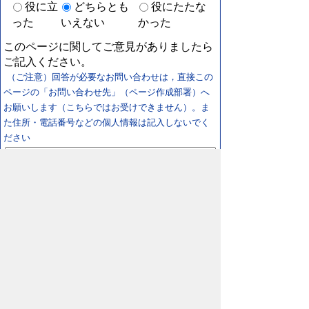
役に立
どちらとも
役にたたな
った
いえない
かった
このページに関してご意見がありましたら
ご記入ください。
（ご注意）回答が必要なお問い合わせは，直接この
ページの「お問い合わせ先」（ページ作成部署）へ
お願いします（こちらではお受けできません）。ま
た住所・電話番号などの個人情報は記入しないでく
ださい
スマートフォン
パソコン
プライバシーポリシー
リンクについて
著作権に
ついて
免責事項
サイトの使い方
サイトの考え