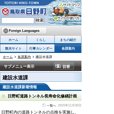
Foreign Languages
ホーム
くらし
まちの紹介
観光サイト
行事カレンダー
各課案内
ホーム
各課案内
建設水道課
サブメニュー表示
切替
建設水道課
建設水道課新着情報
日野町道路トンネル長寿命化修繕計画
2025年11月30日
一覧へ
日野町内の道路トンネルの点検を実施し、