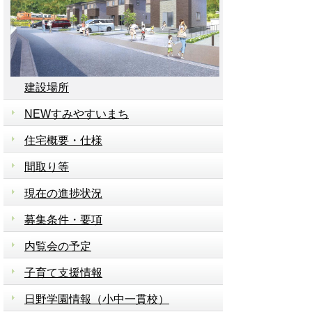
建設場所
NEWすみやすいまち
住宅概要・仕様
間取り等
現在の進捗状況
募集条件・要項
内覧会の予定
子育て支援情報
日野学園情報（小中一貫校）