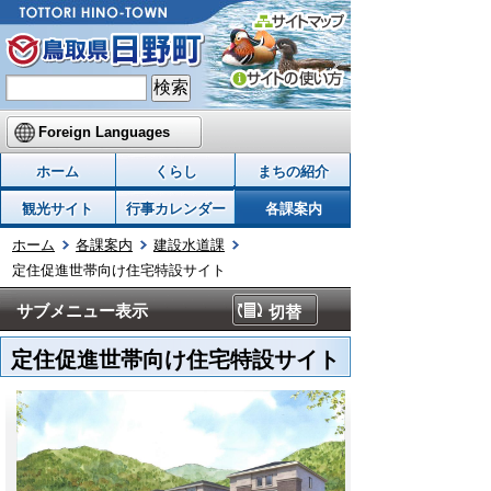
Foreign Languages
ホーム
くらし
まちの紹介
観光サイト
行事カレンダー
各課案内
ホーム
各課案内
建設水道課
定住促進世帯向け住宅特設サイト
サブメニュー表示
切替
定住促進世帯向け住宅特設サイト