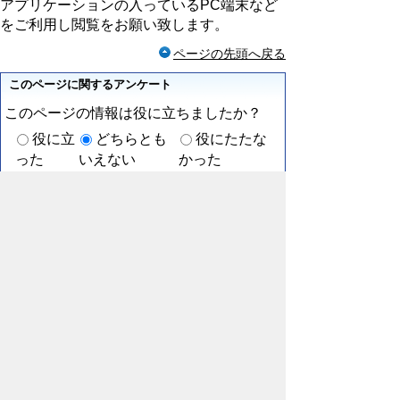
アプリケーションの入っているPC端末など
をご利用し閲覧をお願い致します。
ページの先頭へ戻る
このページに関するアンケート
このページの情報は役に立ちましたか？
役に立
どちらとも
役にたたな
った
いえない
かった
このページに関してご意見がありましたら
ご記入ください。
（ご注意）回答が必要なお問い合わせは，直接この
ページの「お問い合わせ先」（ページ作成部署）へ
お願いします（こちらではお受けできません）。ま
た住所・電話番号などの個人情報は記入しないでく
ださい