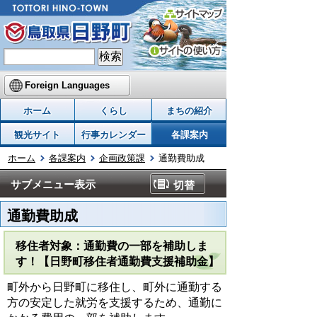
Foreign Languages
ホーム
くらし
まちの紹介
観光サイト
行事カレンダー
各課案内
ホーム
各課案内
企画政策課
通勤費助成
サブメニュー表示
切替
通勤費助成
移住者対象：通勤費の一部を補助しま
す！【日野町移住者通勤費支援補助金】
町外から日野町に移住し、町外に通勤する
方の安定した就労を支援するため、通勤に