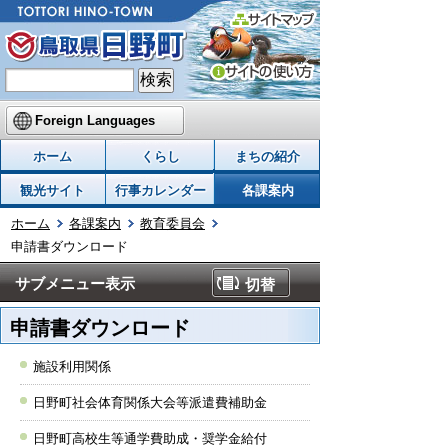
Foreign Languages
ホーム
くらし
まちの紹介
観光サイト
行事カレンダー
各課案内
ホーム
各課案内
教育委員会
申請書ダウンロード
サブメニュー表示
切替
申請書ダウンロード
施設利用関係
日野町社会体育関係大会等派遣費補助金
日野町高校生等通学費助成・奨学金給付