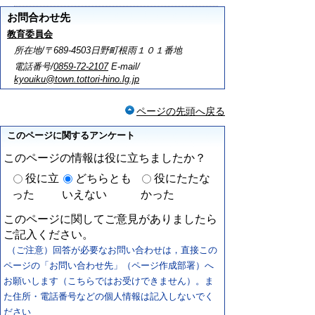
お問合わせ先
教育委員会
所在地/〒689-4503日野町根雨１０１番地
電話番号/
0859-72-2107
E-mail/
kyouiku@town.tottori-hino.lg.jp
ページの先頭へ戻る
このページに関するアンケート
このページの情報は役に立ちましたか？
役に立
どちらとも
役にたたな
った
いえない
かった
このページに関してご意見がありましたら
ご記入ください。
（ご注意）回答が必要なお問い合わせは，直接この
ページの「お問い合わせ先」（ページ作成部署）へ
お願いします（こちらではお受けできません）。ま
た住所・電話番号などの個人情報は記入しないでく
ださい