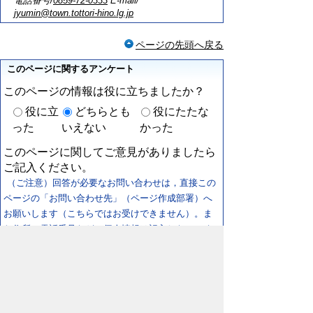
電話番号/
0859-72-0333
E-mail/
jyumin@town.tottori-hino.lg.jp
ページの先頭へ戻る
このページに関するアンケート
このページの情報は役に立ちましたか？
役に立
どちらとも
役にたたな
った
いえない
かった
このページに関してご意見がありましたら
ご記入ください。
（ご注意）回答が必要なお問い合わせは，直接この
ページの「お問い合わせ先」（ページ作成部署）へ
お願いします（こちらではお受けできません）。ま
た住所・電話番号などの個人情報は記入しないでく
ださい