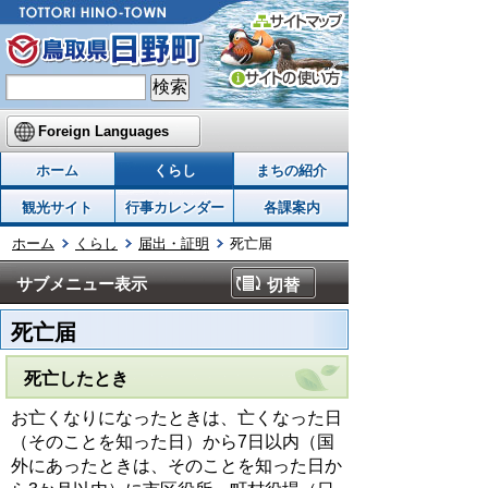
Foreign Languages
ホーム
くらし
まちの紹介
観光サイト
行事カレンダー
各課案内
ホーム
くらし
届出・証明
死亡届
サブメニュー表示
切替
死亡届
死亡したとき
お亡くなりになったときは、亡くなった日
（そのことを知った日）から7日以内（国
外にあったときは、そのことを知った日か