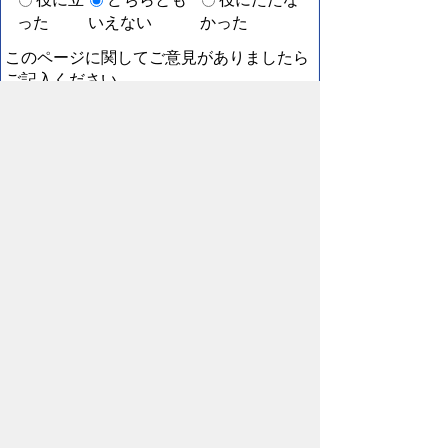
った
いえない
かった
このページに関してご意見がありましたら
ご記入ください。
（ご注意）回答が必要なお問い合わせは，直接この
ページの「お問い合わせ先」（ページ作成部署）へ
お願いします（こちらではお受けできません）。ま
た住所・電話番号などの個人情報は記入しないでく
ださい
スマートフォン
パソコン
プライバシーポリシー
リンクについて
著作権に
ついて
免責事項
サイトの使い方
サイトの考え