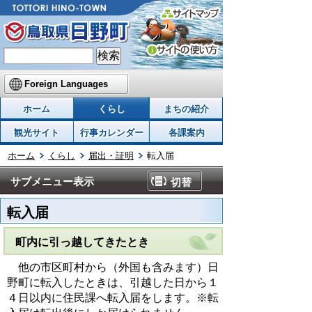
Foreign Languages
ホーム
くらし
まちの紹介
観光サイト
行事カレンダー
各課案内
ホーム
くらし
届出・証明
転入届
サブメニュー表示
切替
転入届
町内に引っ越してきたとき
他の市区町村から（外国も含みます）日
野町に転入したときは、引越した日から１
４日以内に住民課へ転入届をします。※転