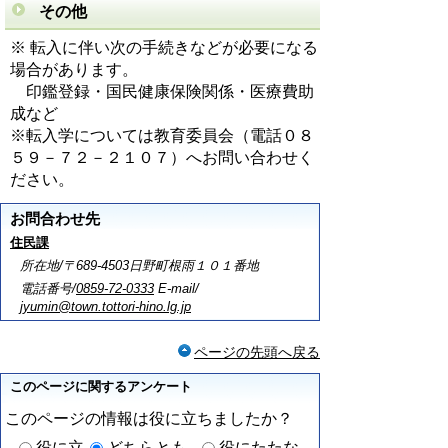
その他
※ 転入に伴い次の手続きなどが必要になる
場合があります。
印鑑登録・国民健康保険関係・医療費助
成など
※転入学については教育委員会（電話０８
５９－７２－２１０７）へお問い合わせく
ださい。
お問合わせ先
住民課
所在地/〒689-4503日野町根雨１０１番地
電話番号/
0859-72-0333
E-mail/
jyumin@town.tottori-hino.lg.jp
ページの先頭へ戻る
このページに関するアンケート
このページの情報は役に立ちましたか？
役に立
どちらとも
役にたたな