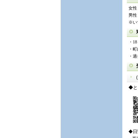
女性：
男性：
※い
・1
・町
・過
◆と
◆
日