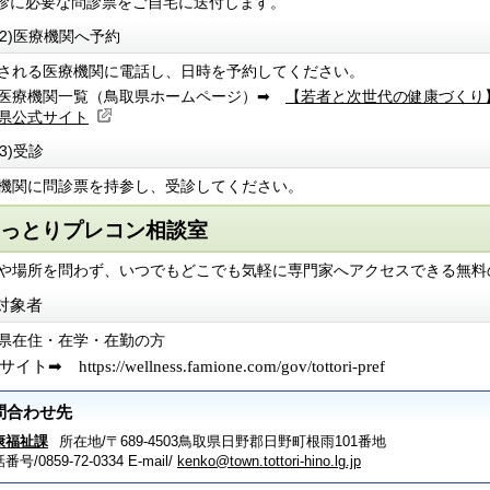
診に必要な問診票をご自宅に送付します。
(2)医療機関へ予約
される医療機関に電話し、日時を予約してください。
医療機関一覧（鳥取県ホームページ）➡
【若者と次世代の健康づくり
県公式サイト
(3)受診
機関に問診票を持参し、受診してください。
っとりプレコン相談室
や場所を問わず、いつでもどこでも気軽に専門家へアクセスできる無料
対象者
県在住・在学・在勤の方
設サイト➡
https://wellness.famione.com/gov/tottori-pref
問合わせ先
康福祉課
所在地/〒689-4503鳥取県日野郡日野町根雨101番地
番号/0859-72-0334
E-mail/
kenko@town.tottori-hino.lg.jp