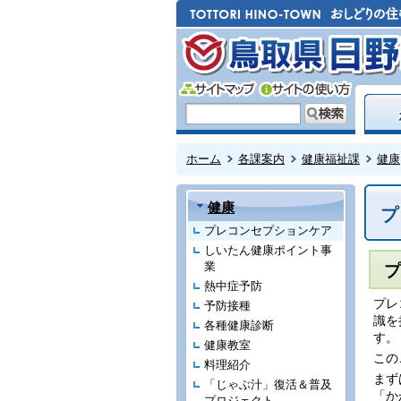
ホーム
各課案内
健康福祉課
健康
健康
プ
プレコンセプションケア
しいたん健康ポイント事
業
プ
熱中症予防
プレ
予防接種
識を
各種健康診断
す。
健康教室
この
料理紹介
まず
「じゃぶ汁」復活＆普及
「か
プロジェクト