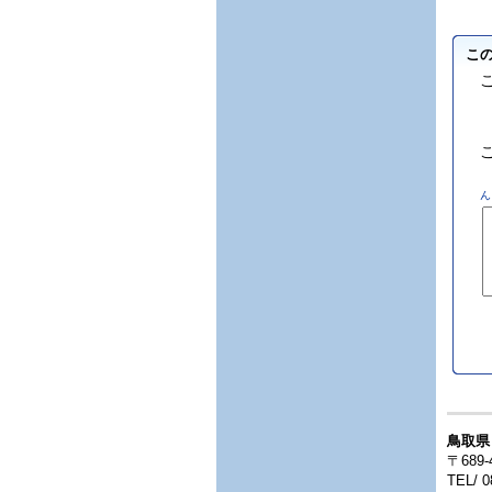
こ
ん
鳥取県
〒689
TEL/
0