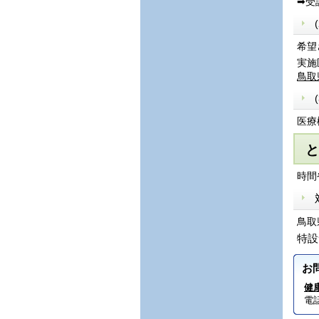
➡受
希望
実施
鳥取
医療
と
時間
鳥取
特
お
健
電話