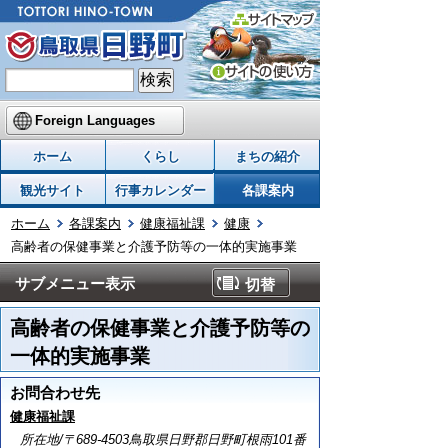
Foreign Languages
ホーム
くらし
まちの紹介
観光サイト
行事カレンダー
各課案内
ホーム
各課案内
健康福祉課
健康
高齢者の保健事業と介護予防等の一体的実施事業
サブメニュー表示
切替
高齢者の保健事業と介護予防等の
一体的実施事業
お問合わせ先
健康福祉課
所在地/〒689-4503鳥取県日野郡日野町根雨101番