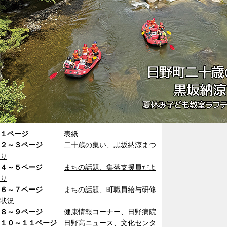
１ページ
表紙
２～３ページ
二十歳の集い、黒坂納涼まつ
り
４～５ページ
まちの話題、集落支援員だよ
り
６～７ページ
まちの話題、町職員給与研修
状況
８～９ページ
健康情報コーナー、日野病院
１０～１１ページ
日野高ニュース、文化センタ