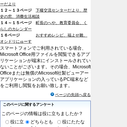
ーだより
１２～１３ページ
下榎交流センターだより、歴
史の窓、消費生活相談
１４～１５ページ
町長のへや、教育委員会、く
らしのカレンダー
１６ページ
おすすめレシピ、福よせ雛、
オシドリにゅーす
スマートフォンでご利用されている場合、
Microsoft Office用ファイルを閲覧できるアプ
リケーションが端末にインストールされてい
ないことがございます。その場合、Microsoft
Officeまたは無償のMicrosoft社製ビューアー
アプリケーションの入っているPC端末など
をご利用し閲覧をお願い致します。
ページの先頭へ戻る
このページに関するアンケート
このページの情報は役に立ちましたか？
役に立
どちらとも
役にたたな