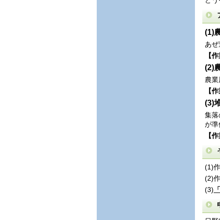
どう
(1
あぜ
【作
(2
農業
【作
(3
集落
が準
【作
(1
(2
(3)