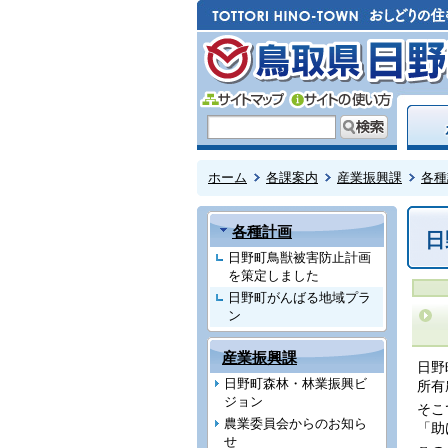
ホーム
各課案内
産業振興課
各種
各種計画
日
日野町鳥獣被害防止計画
を策定しました
日野町がんばる地域プラ
ン
産業振興課
日野
日野町森林・林業振興ビ
所有
ジョン
そこ
農業委員会からのお知ら
「助
せ