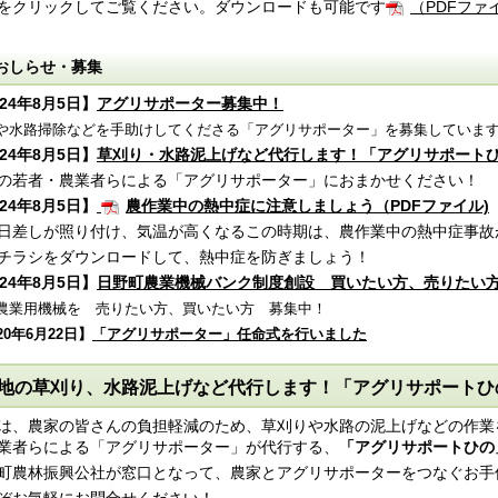
をクリックしてご覧ください。ダウンロードも可能です
（PDFファ
おしらせ・募集
024年8月5日】
アグリサポーター募集中！
や水路掃除などを手助けしてくださる「アグリサポーター」を募集していま
024年8月5日】
草刈り・水路泥上げなど代行します！「アグリサポート
の若者・農業者らによる「アグリサポーター」におまかせください！
024年8月5日】
農作業中の熱中症に注意しましょう（PDFファイル)
日差しが照り付け、気温が高くなるこの時期は、農作業中の熱中症事故
チラシをダウンロードして、熱中症を防ぎましょう！
024年8月5日】
日野町農業機械バンク制度創設 買いたい方、売りたい
農業用機械を 売りたい方、買いたい方 募集中！
20年6月22日】
「アグリサポーター」任命式を行いました
地の草刈り、水路泥上げなど代行します！「アグリサポートひ
は、農家の皆さんの負担軽減のため、草刈りや水路の泥上げなどの作業
業者らによる「アグリサポーター」が代行する、
「アグリサポートひの
町農林振興公社が窓口となって、農家とアグリサポーターをつなぐお手