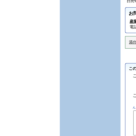
日野町
お
産
電話
添
こ
ん