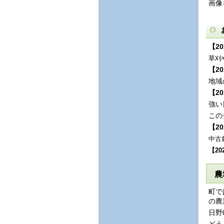
画像
【2
草刈
【2
地域
【2
強い
この
【2
中古
【20
農
町で
の農
日野