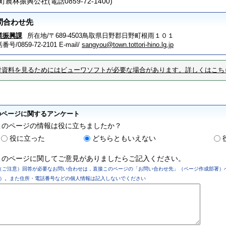
農林振興公社(電話0859-72-1400)
問合わせ先
業振興課
所在地/〒689-4503鳥取県日野郡日野町根雨１０１
番号/0859-72-2101
E-mail/
sangyou@town.tottori-hino.lg.jp
付資料を見るためにはビューワソフトが必要な場合があります。詳しくはこち
のページに関するアンケート
このページの情報は役に立ちましたか？
役に立った
どちらともいえない
このページに関してご意見がありましたらご記入ください。
（ご注意）回答が必要なお問い合わせは，直接このページの「お問い合わせ先」（ページ作成部署）
）。また住所・電話番号などの個人情報は記入しないでください