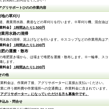
ぞお気軽にお問合せください！
アグリサポートひのの作業内容
)農地の草刈り
道、農業用水路、農道などの草刈りを行います。※草刈り機、混合油は
業料金】
1時間あたり1,500円
)農業用水路の清掃
用水路の清掃、泥上げなどを行います。※スコップなどの作業用具はア
業料金】
1時間あたり1,200円
)堆肥の運搬・散布
の堆肥置き場から、ほ場まで堆肥を運搬・散布します。※一輪車、スコ
備します。
業料金】
1時間あたり1,200円
その他
)作業料金は、作業終了後、アグリサポーターに直接お支払いください。
)作業に伴う燃料費や作業場所への交通費は、作業料金に含まれています
「アグリサポーター」になっていただける方も募集中です。
申込み・問合せ