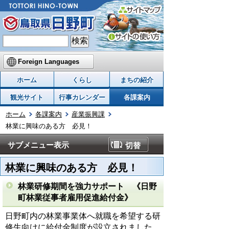
Foreign Languages
ホーム
くらし
まちの紹介
観光サイト
行事カレンダー
各課案内
ホーム
各課案内
産業振興課
林業に興味のある方 必見！
サブメニュー表示
切替
林業に興味のある方 必見！
林業研修期間を強力サポート 《日野
町林業従事者雇用促進給付金》
日野町内の林業事業体へ就職を希望する研
修生向けに給付金制度が設立されました。