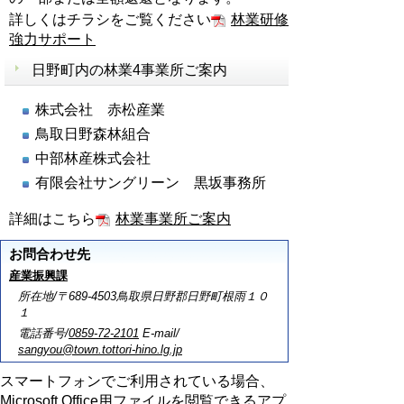
詳しくはチラシをご覧ください
林業研修
強力サポート
日野町内の林業4事業所ご案内
株式会社 赤松産業
鳥取日野森林組合
中部林産株式会社
有限会社サングリーン 黒坂事務所
詳細はこちら
林業事業所ご案内
お問合わせ先
産業振興課
所在地/〒689-4503鳥取県日野郡日野町根雨１０
１
電話番号/
0859-72-2101
E-mail/
sangyou@town.tottori-hino.lg.jp
スマートフォンでご利用されている場合、
Microsoft Office用ファイルを閲覧できるアプ