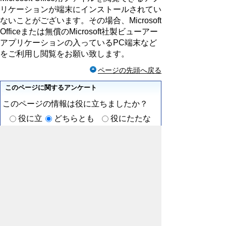
リケーションが端末にインストールされてい
ないことがございます。その場合、Microsoft
Officeまたは無償のMicrosoft社製ビューアー
アプリケーションの入っているPC端末など
をご利用し閲覧をお願い致します。
ページの先頭へ戻る
このページに関するアンケート
このページの情報は役に立ちましたか？
役に立
どちらとも
役にたたな
った
いえない
かった
このページに関してご意見がありましたら
ご記入ください。
（ご注意）回答が必要なお問い合わせは，直接この
ページの「お問い合わせ先」（ページ作成部署）へ
お願いします（こちらではお受けできません）。ま
た住所・電話番号などの個人情報は記入しないでく
ださい