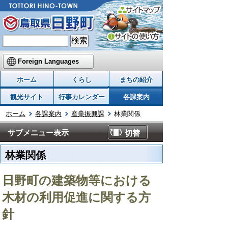
Foreign Languages
ホーム
くらし
まちの紹介
観光サイト
行事カレンダー
各課案内
ホーム
各課案内
産業振興課
林業関係
サブメニュー表示
切替
林業関係
日野町の建築物等における
木材の利用促進に関する方
針