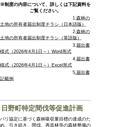
※制度の内容について、詳しくは下記資料を
ご覧ください。
1.
森林の
土地の所有者届出制度チラシ（日本語版）
2.
森林の
土地の所有者届出制度チラシ（英語版）
3.
届出書
様式（2026年4月1日～）Word形式
4.
届出書
様式（2026年4月1日～）Excel形式
5
.届出書
記載例
日野町特定間伐等促進計画
パリ協定に基づく森林吸収量目標の達成のた
め、引き続き、間伐、再造林等の森林整備の