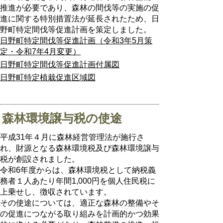
推進が必要であり、森林の間伐等の実施の促
進に関する特別措置法が延長されたため、日
野町特定間伐等促進計画を策定しました。
日野町特定間伐等促進計画（令和3年5月策
定・令和7年4月変更）
日野町特定間伐等促進計画付属図
日野町特定植栽促進区域図
森林環境譲与税の使途
平成31年４月に森林経営管理法が施行さ
れ、財源となる森林環境税及び森林環境譲与
税が創設されました。
令和6年度からは、森林環境税として納税義
務者１人あたり年間1,000円を個人住民税に
上乗せし、徴収されています。
その使途については、適正な森林の整備やそ
の促進につながる取り組みを計画的かつ効果