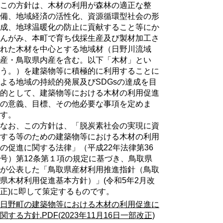
この方針は、木材の利用が森林の適正な整
備、地域経済の活性化、資源循環型社会の形
成、地球温暖化の防止に貢献すること等にか
んがみ、本町で育ち伐採生産及び製材加工さ
れた木材を中心とする地域材（日野川流域
産・鳥取県内産を含む。以下「木材」とい
う。）を建築物等に積極的に利用することに
よる地域の持続的発展及びSDGsの達成を目
的として、建築物等における木材の利用促進
の意義、目標、その他必要な事項を定めま
す。
なお、この方針は、「脱炭素社会の実現に資
する等のための建築物等における木材の利用
の促進に関する法律」（平成22年法律第36
号）第12条第１項の規定に基づき、鳥取県
が公表した「鳥取県産材利用推進指針（鳥取
県木材利用促進基本方針）」(令和5年2月改
正)に即して策定するものです。
日野町の建築物等における木材の利用促進に
関する方針.PDF(2023年11月16日一部改正)