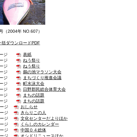
（2004年 NO.607）
一括ダウンロードPDF
ページ
表紙
ページ
ねう祭り
ページ
ねう祭り
ページ
鵜の池マラソン大会
ページ
まちづくり推進会議
ページ
町水泳大会
ページ
日野郡民総合体育大会
ページ
まちの話題
ページ
まちの話題
ページ
おしらせ
ページ
きらりこの人
ページ
文化センターだよりほか
ページ
くらしのカレンダー
ページ
中国０４総体
ページ
オシドリニュースほか