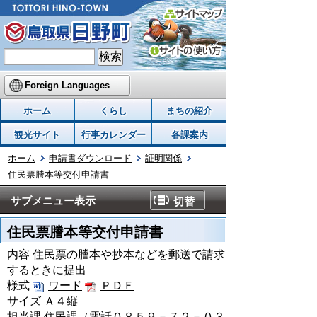
Foreign Languages
ホーム
くらし
まちの紹介
観光サイト
行事カレンダー
各課案内
ホーム
申請書ダウンロード
証明関係
住民票謄本等交付申請書
サブメニュー表示
切替
住民票謄本等交付申請書
内容 住民票の謄本や抄本などを郵送で請求
するときに提出
様式
ワード
ＰＤＦ
サイズ Ａ４縦
担当課 住民課（電話０８５９－７２－０３