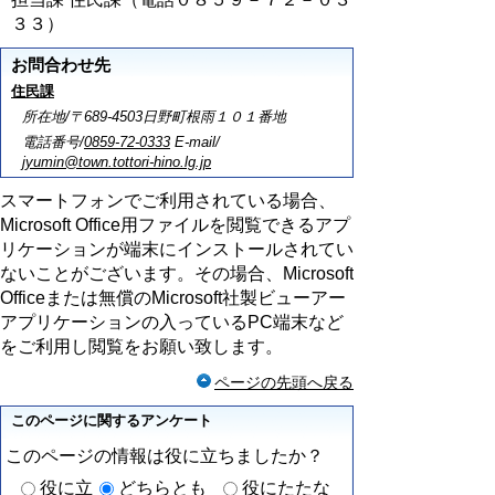
３３）
お問合わせ先
住民課
所在地/〒689-4503日野町根雨１０１番地
電話番号/
0859-72-0333
E-mail/
jyumin@town.tottori-hino.lg.jp
スマートフォンでご利用されている場合、
Microsoft Office用ファイルを閲覧できるアプ
リケーションが端末にインストールされてい
ないことがございます。その場合、Microsoft
Officeまたは無償のMicrosoft社製ビューアー
アプリケーションの入っているPC端末など
をご利用し閲覧をお願い致します。
ページの先頭へ戻る
このページに関するアンケート
このページの情報は役に立ちましたか？
役に立
どちらとも
役にたたな