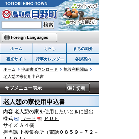
Foreign Languages
ホーム
くらし
まちの紹介
観光サイト
行事カレンダー
各課案内
ホーム
申請書ダウンロード
施設利用関係
老人憩の家使用申込書
サブメニュー表示
切替
老人憩の家使用申込書
内容 老人憩の家を使用したいときに提出
様式
ワード
ＰＤＦ
サイズ Ａ４横
担当課 下榎集会所（電話０８５９－７２－
１１９１）