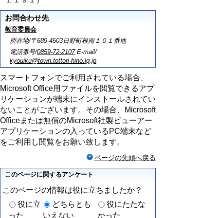
お問合わせ先
教育委員会
所在地/〒689-4503日野町根雨１０１番地
電話番号/
0859-72-2107
E-mail/
kyouiku@town.tottori-hino.lg.jp
スマートフォンでご利用されている場合、
Microsoft Office用ファイルを閲覧できるアプ
リケーションが端末にインストールされてい
ないことがございます。その場合、Microsoft
Officeまたは無償のMicrosoft社製ビューアー
アプリケーションの入っているPC端末など
をご利用し閲覧をお願い致します。
ページの先頭へ戻る
このページに関するアンケート
このページの情報は役に立ちましたか？
役に立
どちらとも
役にたたな
った
いえない
かった