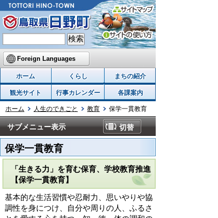
Foreign Languages
ホーム
くらし
まちの紹介
観光サイト
行事カレンダー
各課案内
ホーム
人生のできごと
教育
保学一貫教育
サブメニュー表示
切替
保学一貫教育
「生きる力」を育む保育、学校教育推進
【保学一貫教育】
基本的な生活習慣や忍耐力、思いやりや協
調性を身につけ、自分や周りの人、ふるさ