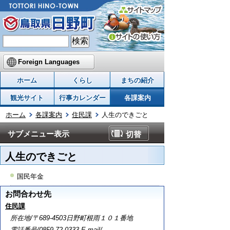
Foreign Languages
ホーム
くらし
まちの紹介
観光サイト
行事カレンダー
各課案内
ホーム
各課案内
住民課
人生のできごと
サブメニュー表示
切替
人生のできごと
国民年金
お問合わせ先
住民課
所在地/〒689-4503日野町根雨１０１番地
電話番号/
0859-72-0333
E-mail/