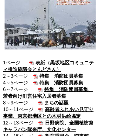
1ページ
表紙（黒坂地区コミュニテ
ィ推進協議会とんどさん）
2～3ページ
特集 消防団員募集
4～5ページ
特集 消防団員募集
6～7ページ
特集 消防団員募集、
若者向け町営住宅入居者募集
8～9ページ
まちの話題
10～11ページ
高齢者ふれあい見守り
事業、東京都港区との木材供給協定
12～13ページ
日野病院、全国植樹祭
キャラバン隊来庁、文化センター