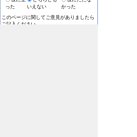
った
いえない
かった
このページに関してご意見がありましたら
ご記入ください。
（ご注意）回答が必要なお問い合わせは，直接この
ページの「お問い合わせ先」（ページ作成部署）へ
お願いします（こちらではお受けできません）。ま
た住所・電話番号などの個人情報は記入しないでく
ださい
スマートフォン
パソコン
プライバシーポリシー
リンクについて
著作権に
ついて
免責事項
サイトの使い方
サイトの考え