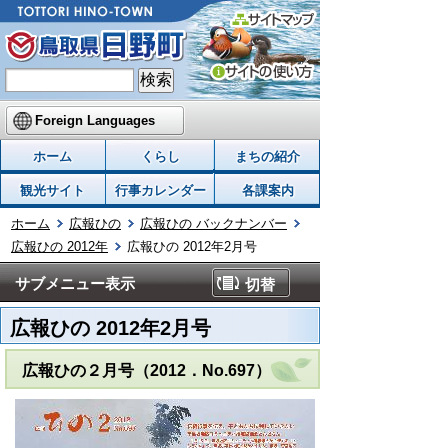
Foreign Languages
ホーム
くらし
まちの紹介
観光サイト
行事カレンダー
各課案内
ホーム
広報ひの
広報ひの バックナンバー
広報ひの 2012年
広報ひの 2012年2月号
サブメニュー表示
切替
広報ひの 2012年2月号
広報ひの２月号（2012．No.697）