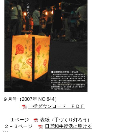
９月号（2007年 NO.644）
一括ダウンロード ＰＤＦ
１ページ
表紙（手づくり灯ろう）
２－３ページ
日野和牛復活に懸ける