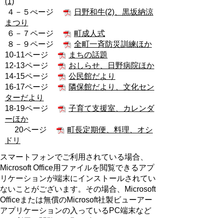
(1)
４－５ぺージ
日野和牛(2)、黒坂納涼
まつり
６－７ページ
町成人式
８－９ページ
全町一斉防災訓練ほか
10-11ページ
まちの話題
12-13ページ
おしらせ、日野病院ほか
14-15ページ
公民館だより
16-17ページ
隣保館だより、文化セン
ターだより
18-19ページ
子育て支援室、カレンダ
ーほか
20ページ
町長定期便、料理、オシ
ドリ
スマートフォンでご利用されている場合、
Microsoft Office用ファイルを閲覧できるアプ
リケーションが端末にインストールされてい
ないことがございます。その場合、Microsoft
Officeまたは無償のMicrosoft社製ビューアー
アプリケーションの入っているPC端末など