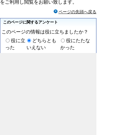
をご利用し閲覧をお願い致します。
ページの先頭へ戻る
このページに関するアンケート
このページの情報は役に立ちましたか？
役に立
どちらとも
役にたたな
った
いえない
かった
このページに関してご意見がありましたら
ご記入ください。
（ご注意）回答が必要なお問い合わせは，直接この
ページの「お問い合わせ先」（ページ作成部署）へ
お願いします（こちらではお受けできません）。ま
た住所・電話番号などの個人情報は記入しないでく
ださい