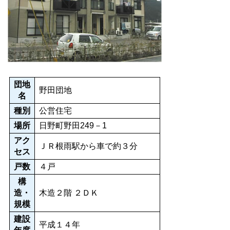
団地
野田団地
名
種別
公営住宅
場所
日野町野田249－1
アク
ＪＲ根雨駅から車で約３分
セス
戸数
４戸
構
造・
木造２階 ２ＤＫ
規模
建設
平成１４年