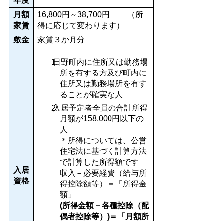
年度
月額
16,800円～38,700円 （所
家賃
得に応じて変わります）
敷金
家賃３か月分
日野町内に住所又は勤務場
所を有する方及び町内に
住所又は勤務場所を有す
ることが確実な人
入居予定者全員の合計所得
月額が158,000円以下の
人
＊所得については、公営
住宅法に基づく計算方法
で計算した所得額です
入居
収入－必要経費（給与所
資格
得控除額等）＝「所得金
額」
(所得金額－各種控除（配
偶者控除等）)＝「月額所