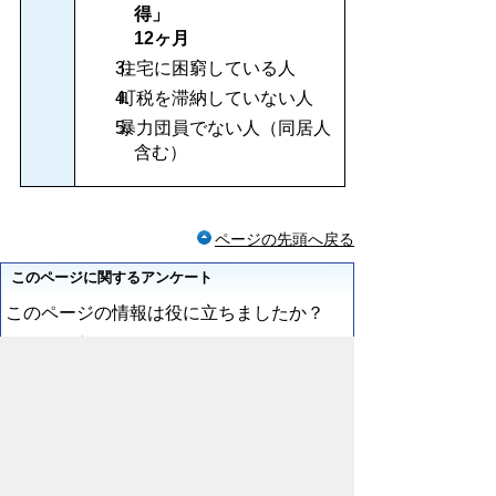
得」
12
ヶ月
住宅に困窮している人
町税を滞納していない人
暴力団員でない人（同居人
含む）
ページの先頭へ戻る
このページに関するアンケート
このページの情報は役に立ちましたか？
役に立
どちらとも
役にたたな
った
いえない
かった
このページに関してご意見がありましたら
ご記入ください。
（ご注意）回答が必要なお問い合わせは，直接この
ページの「お問い合わせ先」（ページ作成部署）へ