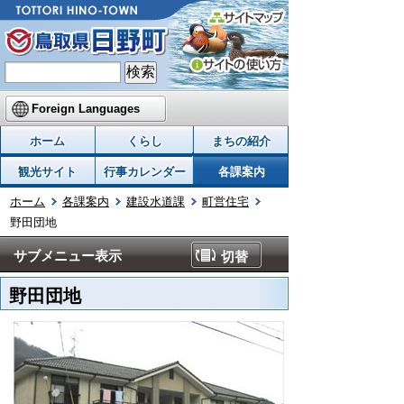
Foreign Languages
ホーム
くらし
まちの紹介
観光サイト
行事カレンダー
各課案内
ホーム
各課案内
建設水道課
町営住宅
野田団地
サブメニュー表示
切替
野田団地