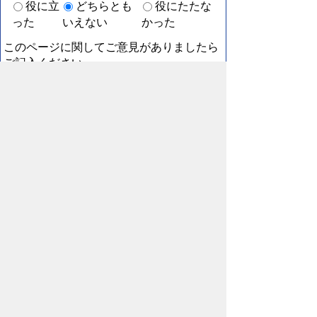
役に立
どちらとも
役にたたな
った
いえない
かった
このページに関してご意見がありましたら
ご記入ください。
（ご注意）回答が必要なお問い合わせは，直接この
ページの「お問い合わせ先」（ページ作成部署）へ
お願いします（こちらではお受けできません）。ま
た住所・電話番号などの個人情報は記入しないでく
ださい
スマートフォン
パソコン
プライバシーポリシー
リンクについて
著作権に
ついて
免責事項
サイトの使い方
サイトの考え