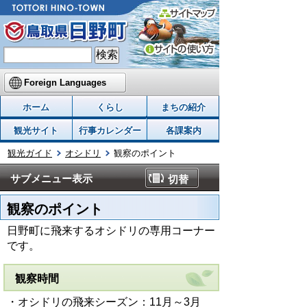
Foreign Languages
ホーム
くらし
まちの紹介
観光サイト
行事カレンダー
各課案内
観光ガイド
オシドリ
観察のポイント
サブメニュー表示
切替
観察のポイント
日野町に飛来するオシドリの専用コーナー
です。
観察時間
・オシドリの飛来シーズン：11月～3月