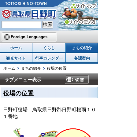
Foreign Languages
ホーム
くらし
まちの紹介
観光サイト
行事カレンダー
各課案内
ホーム
まちの紹介
役場の位置
サブメニュー表示
切替
役場の位置
日野町役場 鳥取県日野郡日野町根雨１０
１番地