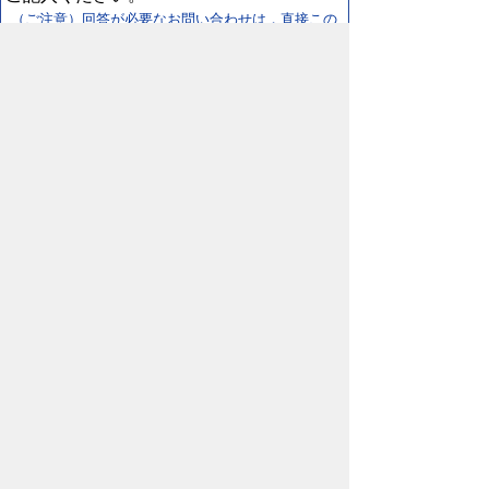
（ご注意）回答が必要なお問い合わせは，直接この
ページの「お問い合わせ先」（ページ作成部署）へ
お願いします（こちらではお受けできません）。ま
た住所・電話番号などの個人情報は記入しないでく
ださい
スマートフォン
パソコン
プライバシーポリシー
リンクについて
著作権に
ついて
免責事項
サイトの使い方
サイトの考え
方
鳥取県 日野町役場
〒689-4503 鳥取県