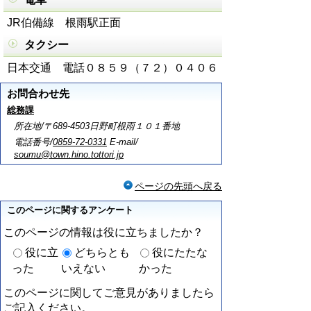
JR伯備線 根雨駅正面
タクシー
日本交通 電話０８５９（７２）０４０６
お問合わせ先
総務課
所在地/〒689-4503日野町根雨１０１番地
電話番号/
0859-72-0331
E-mail/
soumu@town.hino.tottori.jp
ページの先頭へ戻る
このページに関するアンケート
このページの情報は役に立ちましたか？
役に立
どちらとも
役にたたな
った
いえない
かった
このページに関してご意見がありましたら
ご記入ください。