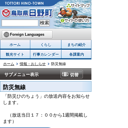
Foreign Languages
ホーム
くらし
まちの紹介
観光サイト
行事カレンダー
各課案内
ホーム
情報・おしらせ
防災無線
サブメニュー表示
切替
防災無線
「防災ひのちょう」の放送内容をお知らせ
します。
（放送当日１７：００から1週間掲載し
ます）