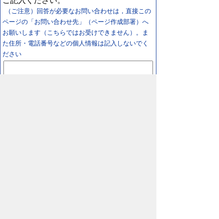
ご記入ください。
（ご注意）回答が必要なお問い合わせは，直接この
ページの「お問い合わせ先」（ページ作成部署）へ
お願いします（こちらではお受けできません）。ま
た住所・電話番号などの個人情報は記入しないでく
ださい
スマートフォン
パソコン
プライバシーポリシー
リンクについて
著作権に
ついて
免責事項
サイトの使い方
サイトの考え
方
鳥取県 日野町役場
〒689-4503 鳥取県