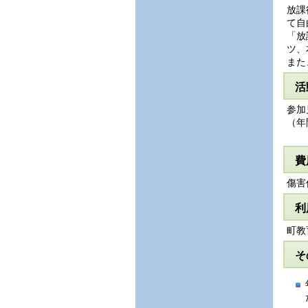
放課
て自
「放
ツ、
また
活
参加
（年
費
傷害
利
町教
そ