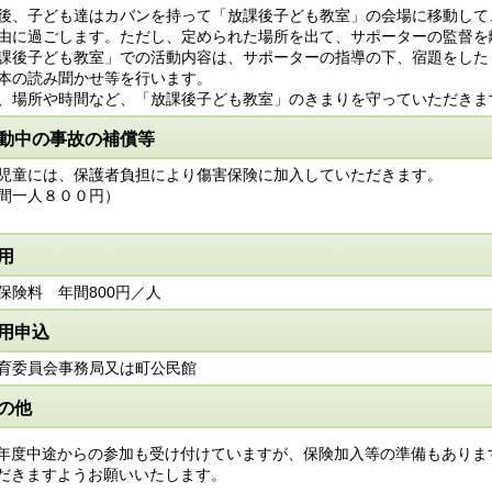
後、子ども達はカバンを持って「放課後子ども教室」の会場に移動して
由に過ごします。ただし、定められた場所を出て、サポーターの監督を
課後子ども教室」での活動内容は、サポーターの指導の下、宿題をした
本の読み聞かせ等を行います。
、場所や時間など、「放課後子ども教室」のきまりを守っていただきま
動中の事故の補償等
児童には、保護者負担により傷害保険に加入していただきます。
間一人８００円）
用
保険料 年間800円／人
用申込
育委員会事務局又は町公民館
の他
年度中途からの参加も受け付けていますが、保険加入等の準備もありま
だきますようお願いいたします。