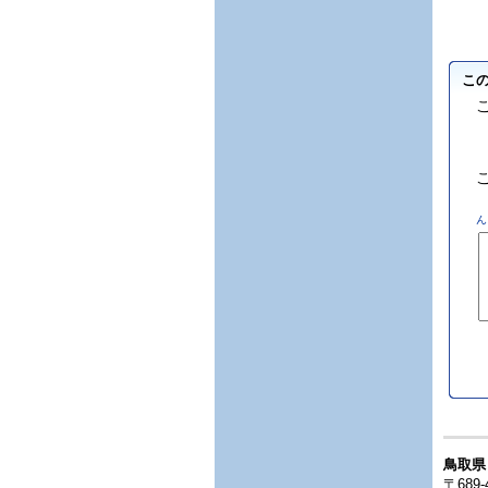
こ
ん
鳥取県
〒689