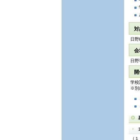
対
日野
会
日野
開
学校
※別
（１