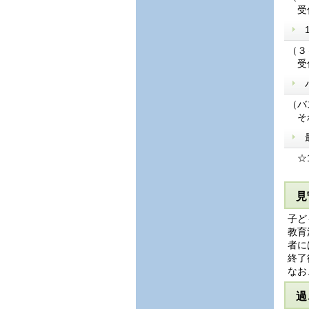
受付
（３
受付
（バ
それ
☆1
見
子ど
教育
者に
終了
なお
過