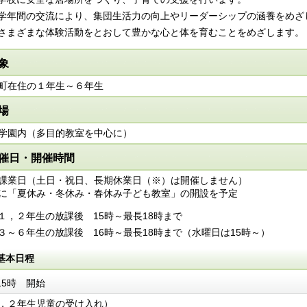
学年間の交流により、集団生活力の向上やリーダーシップの涵養をめざ
さまざまな体験活動をとおして豊かな心と体を育むことをめざします。
象
町在住の１年生～６年生
場
学園内（多目的教室を中心に）
催日・開催時間
課業日（土日・祝日、長期休業日（※）は開催しません）
に「夏休み・冬休み・春休み子ども教室」の開設を予定
１，２年生の放課後 15時～最長18時まで
３～６年生の放課後 16時～最長18時まで（水曜日は15時～）
基本日程
15時 開始
，２年生児童の受け入れ）