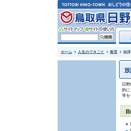
ホーム
人生のできごと
教育
放課
放
日野
的に
等を
目