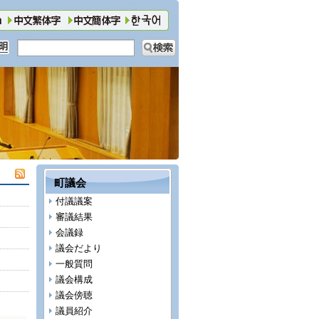
町議会
付議議案
審議結果
会議録
議会だより
一般質問
議会構成
議会傍聴
議員紹介