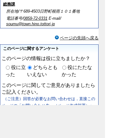
総務課
所在地/〒689-4503日野町根雨１０１番地
電話番号/
0859-72-0331
E-mail/
soumu@town.hino.tottori.jp
ページの先頭へ戻る
このページに関するアンケート
このページの情報は役に立ちましたか？
役に立
どちらとも
役にたたな
った
いえない
かった
このページに関してご意見がありましたら
ご記入ください。
（ご注意）回答が必要なお問い合わせは，直接この
ページの「お問い合わせ先」（ページ作成部署）へ
お願いします（こちらではお受けできません）。ま
た住所・電話番号などの個人情報は記入しないでく
ださい