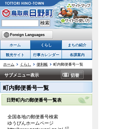
Foreign Languages
ホーム
くらし
まちの紹介
観光サイト
行事カレンダー
各課案内
ホーム
くらし
便利帳
町内郵便番号一覧
サブメニュー表示
切替
町内郵便番号一覧
日野町内の郵便番号一覧表
全国各地の郵便番号検索
ゆうびんホームページ