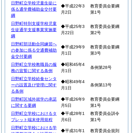
日野町立学校児童生徒に
◆平成22年3
教育委員会要綱
係る通学費補助金交付要
月2日
第1号
綱
日野町特別支援学校児童
◆平成25年3
教育委員会要綱
生徒通学支援事業実施要
月22日
第2号
綱
日野町部活動合同練習へ
◆平成29年9
教育委員会要綱
の参加に係る交通費補助
月1日
第3号
金交付要綱
日野町立学校教職員の服
◆昭和45年4
条例第28号
務の宣誓に関する条例
月1日
日野町立学校給食センタ
◆昭和49年4
ーの設置及び管理に関す
条例第13号
月1日
る条例
日野町区域外就学の承諾
◆平成26年9
教育委員会要綱
に関する要綱
月5日
第1号
日野町立学校におけるタ
◆平成28年1
教育委員会訓令
ブレット端末使用規程
月6日
第1号
日野町立学校における学
◆平成31年1
教育委員会規則