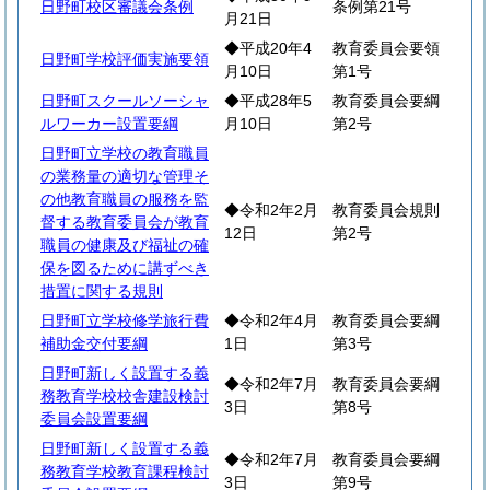
日野町校区審議会条例
条例第21号
月21日
◆平成20年4
教育委員会要領
日野町学校評価実施要領
月10日
第1号
日野町スクールソーシャ
◆平成28年5
教育委員会要綱
ルワーカー設置要綱
月10日
第2号
日野町立学校の教育職員
の業務量の適切な管理そ
の他教育職員の服務を監
◆令和2年2月
教育委員会規則
督する教育委員会が教育
12日
第2号
職員の健康及び福祉の確
保を図るために講ずべき
措置に関する規則
日野町立学校修学旅行費
◆令和2年4月
教育委員会要綱
補助金交付要綱
1日
第3号
日野町新しく設置する義
◆令和2年7月
教育委員会要綱
務教育学校校舎建設検討
3日
第8号
委員会設置要綱
日野町新しく設置する義
◆令和2年7月
教育委員会要綱
務教育学校教育課程検討
3日
第9号