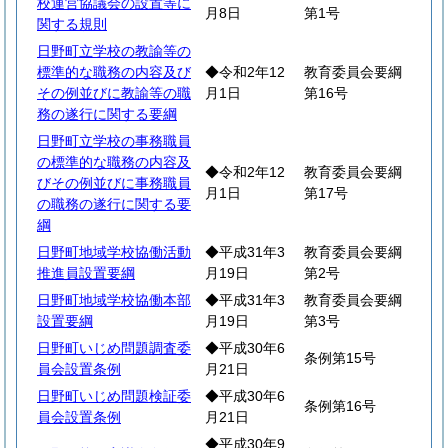
校運営協議会の設置等に
月8日
第1号
関する規則
日野町立学校の教諭等の
標準的な職務の内容及び
◆令和2年12
教育委員会要綱
その例並びに教諭等の職
月1日
第16号
務の遂行に関する要綱
日野町立学校の事務職員
の標準的な職務の内容及
◆令和2年12
教育委員会要綱
びその例並びに事務職員
月1日
第17号
の職務の遂行に関する要
綱
日野町地域学校協働活動
◆平成31年3
教育委員会要綱
推進員設置要綱
月19日
第2号
日野町地域学校協働本部
◆平成31年3
教育委員会要綱
設置要綱
月19日
第3号
日野町いじめ問題調査委
◆平成30年6
条例第15号
員会設置条例
月21日
日野町いじめ問題検証委
◆平成30年6
条例第16号
員会設置条例
月21日
◆平成30年9