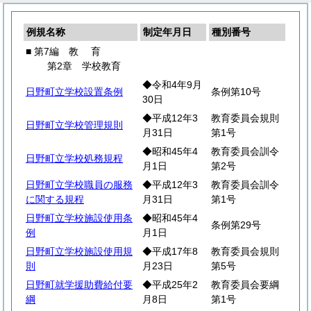
例規名称
制定年月日
種別番号
■ 第7編
教
育
第2章 学校教育
◆令和4年9月
日野町立学校設置条例
条例第10号
30日
◆平成12年3
教育委員会規則
日野町立学校管理規則
月31日
第1号
◆昭和45年4
教育委員会訓令
日野町立学校処務規程
月1日
第2号
日野町立学校職員の服務
◆平成12年3
教育委員会訓令
に関する規程
月31日
第1号
日野町立学校施設使用条
◆昭和45年4
条例第29号
例
月1日
日野町立学校施設使用規
◆平成17年8
教育委員会規則
則
月23日
第5号
日野町就学援助費給付要
◆平成25年2
教育委員会要綱
綱
月8日
第1号