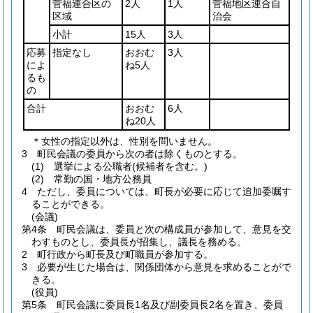
菅福連合区の
2人
1人
菅福地区連合自
区域
治会
小計
15人
3人
応募
指定なし
おおむ
3人
によ
ね5人
るも
の
合計
おおむ
6人
ね20人
＊女性の指定以外は、性別を問いません。
3
町民会議の委員から次の者は除くものとする。
(1)
選挙による公職者
(候補者を含む。)
(2)
常勤の国・地方公務員
4
ただし、委員については、町長が必要に応じて追加委嘱す
ることができる。
(会議)
第4条
町民会議は、委員と次の構成員が参加して、意見を交
わすものとし、委員長が招集し、議長を務める。
2
町行政から町長及び町職員が参加する。
3
必要が生じた場合は、関係団体から意見を求めることがで
きる。
(役員)
第5条
町民会議に委員長1名及び副委員長2名を置き、委員