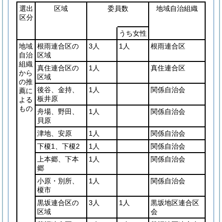
選出
区域
委員数
地域自治組織
区分
うち女性
地域
根雨連合区の
3人
1人
根雨連合区
自治
区域
組織
真住連合区の
1人
真住連合区
から
区域
の推
後谷、金持、
1人
関係自治会
薦に
板井原
よる
もの
舟場、野田、
1人
関係自治会
貝原
津地、安原
1人
関係自治会
下榎1、下榎2
1人
関係自治会
上本郷、下本
1人
関係自治会
郷
小原・別所、
1人
関係自治会
榎市
黒坂連合区の
3人
1人
黒坂地区連合区
区域
会