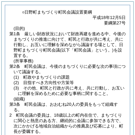
○日野町まちづくり町民会議設置要綱
平成18年12月5日
要綱第27号
(目的)
第1条
厳しい財政状況において財政再建を進める中、今後の
まちづくりの推進に向けて、町民と行政が共に考え、共に
行動し、お互いに理解を深めながら議論する場として、日
野町まちづくり町民会議
(以下「町民会議」という。)
を設
置する。
(所掌事務)
第2条
町民会議は、今後のまちづくりに必要な次の事項につ
いて議論する。
(1)
町政やまちづくりの課題
(2)
目指すべき方向性や方策等
(3)
その他、町民と行政が共に考え、共に行動し、お互い
に理解を深めるために必要な事柄に関すること。
(組織)
第3条
町民会議は、おおむね20人の委員をもって組織す
る。
2
町民会議の委員は、18歳以上の町内在住で、まちづくり
に関心と熱意のある方、継続的に会議に参加できる方で、
次にかかげる地域自治組織からの推薦及び応募により、町
長が委嘱する。