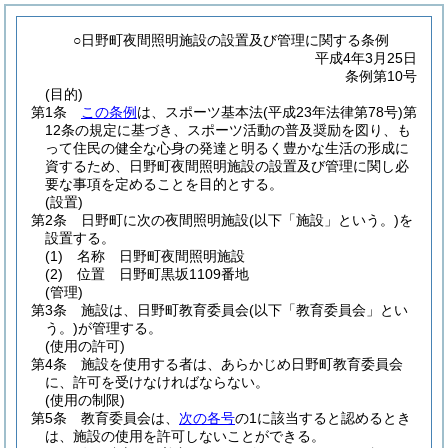
○日野町夜間照明施設の設置及び管理に関する条例
平成4年3月25日
条例第10号
(目的)
第1条
この条例
は、スポーツ基本法
(平成23年法律第78号)
第
12条の規定に基づき、スポーツ活動の普及奨励を図り、も
って住民の健全な心身の発達と明るく豊かな生活の形成に
資するため、日野町夜間照明施設の設置及び管理に関し必
要な事項を定めることを目的とする。
(設置)
第2条
日野町に次の夜間照明施設
(以下「施設」という。)
を
設置する。
(1)
名称 日野町夜間照明施設
(2)
位置 日野町黒坂1109番地
(管理)
第3条
施設は、日野町教育委員会
(以下「教育委員会」とい
う。)
が管理する。
(使用の許可)
第4条
施設を使用する者は、あらかじめ日野町教育委員会
に、許可を受けなければならない。
(使用の制限)
第5条
教育委員会は、
次の各号
の1に該当すると認めるとき
は、施設の使用を許可しないことができる。