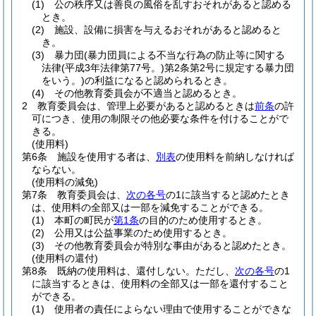
(1)
公の秩序又は善良の風俗を乱すおそれがあると認める
とき。
(2)
施設、設備に損害を与えるおそれがあると認めると
き。
(3)
暴力団
(暴力団員による不当な行為の防止等に関する
法律
(平成3年法律第77号。)
第2条第2号に規定する暴力団
をいう。)
の利益になると認められるとき。
(4)
その他教育委員会が不適当と認めるとき。
2
教育委員会は、管理上必要があると認めるときは
前条
の許
可につき、使用の制限その他必要な条件を付けることがで
きる。
(使用料)
第6条
施設を使用する者は、
別表
の使用料を前納しなければ
ならない。
(使用料の減免)
第7条
教育委員会は、
次の各号
の1に該当すると認めたとき
は、使用料の全部又は一部を減免することができる。
(1)
本町の町民が
第1条
の目的のため使用するとき。
(2)
公用又は公益事業のため使用するとき。
(3)
その他教育委員会が特別な事由があると認めたとき。
(使用料の還付)
第8条
既納の使用料は、還付しない。
ただし、
次の各号
の1
に該当するときは、使用料の全部又は一部を還付すること
ができる。
(1)
使用者の責任によらない理由で使用することができな