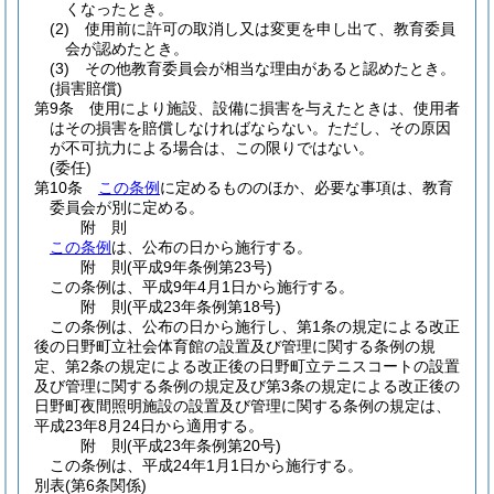
くなったとき。
(2)
使用前に許可の取消し又は変更を申し出て、教育委員
会が認めたとき。
(3)
その他教育委員会が相当な理由があると認めたとき。
(損害賠償)
第9条
使用により施設、設備に損害を与えたときは、使用者
はその損害を賠償しなければならない。
ただし、その原因
が不可抗力による場合は、この限りではない。
(委任)
第10条
この条例
に定めるもののほか、必要な事項は、教育
委員会が別に定める。
附
則
この条例
は、公布の日から施行する。
附
則
(平成9年
条例第23号)
この条例は、平成9年4月1日から施行する。
附
則
(平成23年
条例第18号)
この条例は、公布の日から施行し、第1条の規定による改正
後の日野町立社会体育館の設置及び管理に関する条例の規
定、第2条の規定による改正後の日野町立テニスコートの設置
及び管理に関する条例の規定及び第3条の規定による改正後の
日野町夜間照明施設の設置及び管理に関する条例の規定は、
平成23年8月24日から適用する。
附
則
(平成23年
条例第20号)
この条例は、平成24年1月1日から施行する。
別表
(第6条関係)